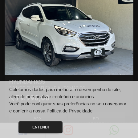
HYUNDAI IX35
2.0 MPFI GL 16V FLEX 4P AUTOMÁTICO
Coletamos dados para melhorar o desempenho do site,
79.990,00
além de personalizar conteúdo e anúncios.
R$
Você pode configurar suas preferências no seu navegador
e conferir a nossa
Política de Privacidade.
Ano
Km
2017
120000
ENTENDI