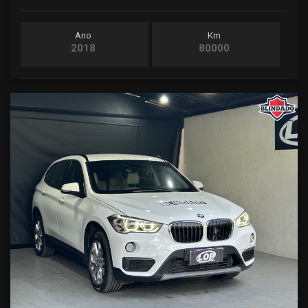
Ano
Km
2018
80000