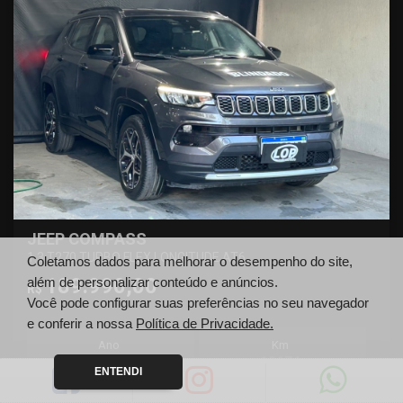
JEEP COMPASS
1.3 T270 TURBO FLEX LONGITUDE AT6
Coletamos dados para melhorar o desempenho do site,
189.990,00
além de personalizar conteúdo e anúncios.
R$
Você pode configurar suas preferências no seu navegador
e conferir a nossa
Política de Privacidade.
Ano
Km
2025
19674
ENTENDI